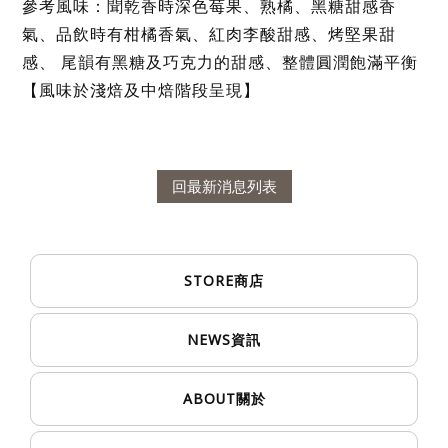
參考風味：聞乾香時深色莓果、熟橘、黑糖甜感香
氣、品飲時有柑橘香氣、紅肉李酸甜感、烤堅果甜
感、 尾韻有黑糖及巧克力的甜感、整體圓潤飽滿平衡
【風味於淺焙及中焙階段呈現】
回最新消息列表
STORE
商店
NEWS
資訊
ABOUT
關於