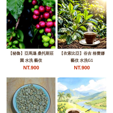
【秘魯】亞馬遜 桑托斯莊
【衣索比亞】谷吉 格蕾娜
園 水洗 藝伎
藝伎 水洗G1
NT.900
NT.900