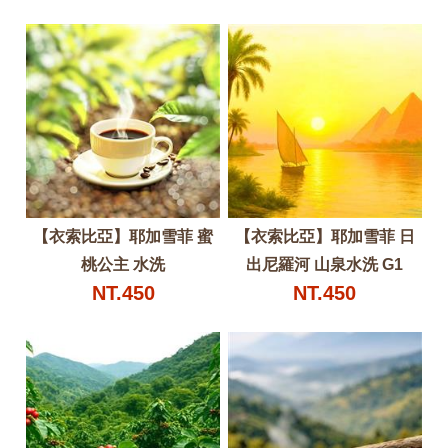
【衣索比亞】耶加雪菲 蜜
【衣索比亞】耶加雪菲 日
桃公主 水洗
出尼羅河 山泉水洗 G1
NT.450
NT.450