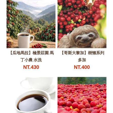
【瓜地馬拉】極景莊園 馬
【哥斯大黎加】樹懶系列
丁小農 水洗
多加
NT.430
NT.400