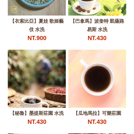
【衣索比亞】夏娃 歌姬藝
【巴拿馬】波奎特 凱薩路
伎 水洗
易斯 水洗
NT.900
NT.430
【秘魯】墨提斯莊園 水洗
【瓜地馬拉】可樂莊園
NT.430
NT.430