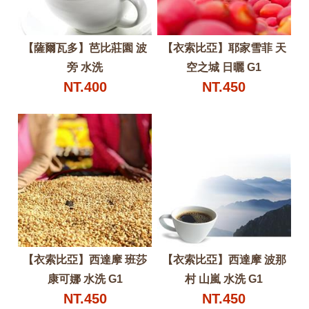
【薩爾瓦多】芭比莊園 波
【衣索比亞】耶家雪菲 天
旁 水洗
空之城 日曬 G1
NT.400
NT.450
【衣索比亞】西達摩 班莎
【衣索比亞】西達摩 波那
康可娜 水洗 G1
村 山嵐 水洗 G1
NT.450
NT.450