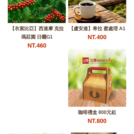
【衣索比亞】西達摩 克拉
【盧安達】希拉 蜜處理 A1
NT.400
瑪莊園 日曬G1
NT.460
咖啡禮盒 800元起
NT.800