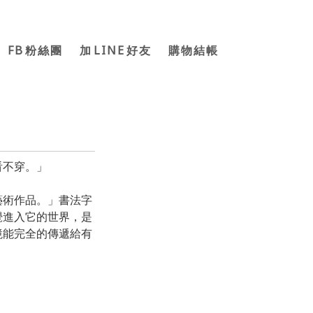
FB
LINE
粉絲團
加
好友
購物結帳
看不穿。」
藝術作品。」書法字
覺進入它的世界，是
境能完全的傳遞給有