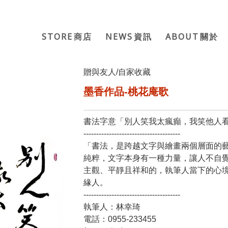
STORE
NEWS
ABOUT
商店
資訊
關於
贈與友人/自家收藏
墨香作品-桃花庵歌
書法字意「別人笑我太瘋癲，我笑他人
--------------------------------------
「書法，是跨越文字與繪畫兩個層面的
純粹，文字本身有一種力量，讓人不自
主觀、平靜且祥和的，執筆人當下的心
緣人。
--------------------------------------
執筆人：林幸琦
電話：0955-233455