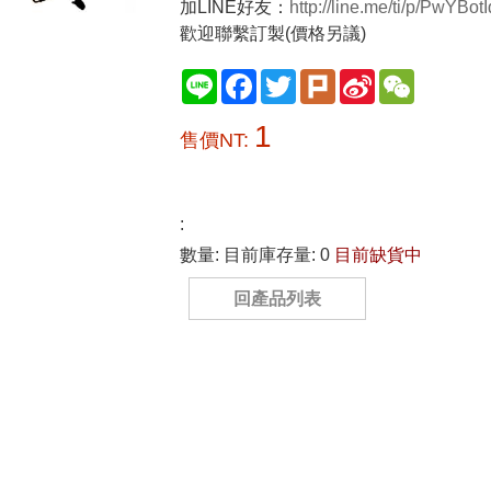
加LINE好友：
http://line.me/ti/p/PwYBot
歡迎聯繫訂製(價格另議)
Line
Facebook
Twitter
Plurk
Sina
WeChat
Weibo
1
售價NT:
:
數量:
目前庫存量: 0
目前缺貨中
回產品列表