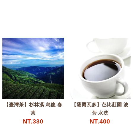
【臺灣茶】杉林溪 烏龍 春
【薩爾瓦多】芭比莊園 波
茶
旁 水洗
NT.330
NT.400